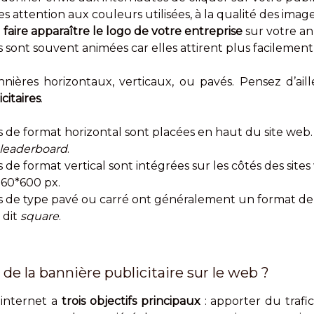
es attention aux couleurs utilisées, à la qualité des images 
e
faire apparaître le logo de votre entreprise
sur votre an
s sont souvent animées car elles attirent plus facilement 
nnières horizontaux, verticaux, ou pavés. Pensez d’ail
citaires
.
es de format horizontal sont placées en haut du site web
leaderboard
.
 de format vertical sont intégrées sur les côtés des sites 
t 160*600 px.
res de type pavé ou carré ont généralement un format de
 dit
square
.
 de la bannière publicitaire sur le web ?
 internet a
trois objectifs principaux
: apporter du trafic